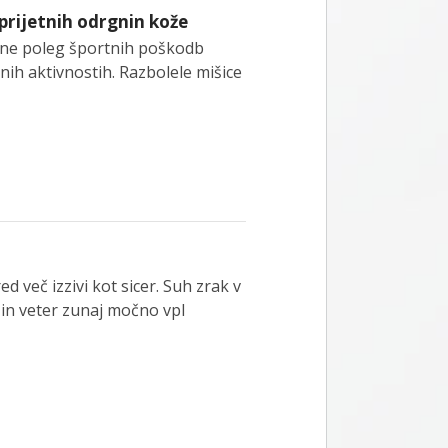
eprijetnih odrgnin kože
nine poleg športnih poškodb
nih aktivnostih. Razbolele mišice
d več izzivi kot sicer. Suh zrak v
 in veter zunaj močno vpl