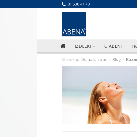
01 530 47 70
IZDELKI
O ABENI
TR
Ste tukaj:
Domača stran
/
Blog
/
Kozm