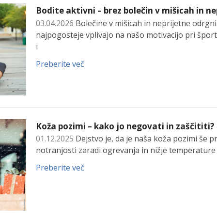
Bodite aktivni – brez bolečin v mišicah in n
03.04.2026
Bolečine v mišicah in neprijetne odrg
najpogosteje vplivajo na našo motivacijo pri šport
i
Preberite več
Koža pozimi – kako jo negovati in zaščititi?
01.12.2025
Dejstvo je, da je naša koža pozimi še pre
notranjosti zaradi ogrevanja in nižje temperature
Preberite več