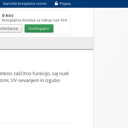
Naročite brezplačni vzorec
Prijava
0 kos
Brezplačna dostava za nakup nad 30 €
d košarice
Na blagajno
mbno zaščitno funkcijo, saj nudi
anizmi, UV-sevanjem in izgubo