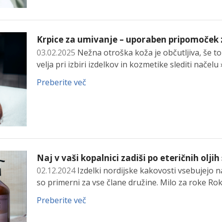
Krpice za umivanje – uporaben pripomoček
03.02.2025
Nežna otroška koža je občutljiva, še to
velja pri izbiri izdelkov in kozmetike slediti načel
Preberite več
Naj v vaši kopalnici zadiši po eteričnih oljih
02.12.2024
Izdelki nordijske kakovosti vsebujejo n
so primerni za vse člane družine. Milo za roke Ro
Preberite več