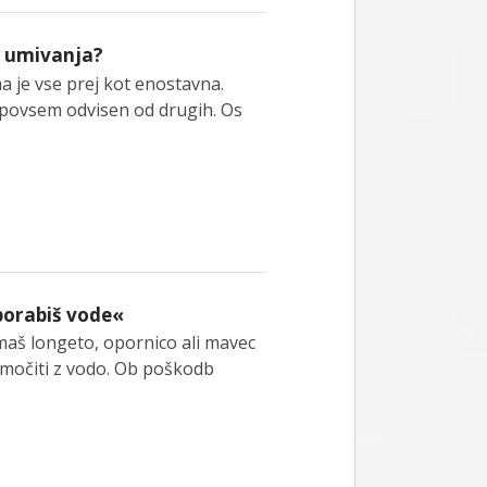
e umivanja?
a je vse prej kot enostavna.
ali povsem odvisen od drugih. Os
porabiš vode«
imaš longeto, opornico ali mavec
 zmočiti z vodo. Ob poškodb