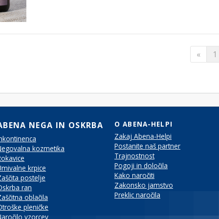
«
1
ABENA NEGA IN OSKRBA
O ABENA-HELPI
Zakaj Abena-Helpi
Inkontinenca
Postanite naš partner
Negovalna kozmetika
Trajnostnost
Rokavice
Pogoji in določila
Umivalne krpice
Kako naročiti
Zaščita postelje
Zakonsko jamstvo
Oskrba ran
Preklic naročila
Zaščitna oblačila
Otroške pleničke
Naročilo vzorcev