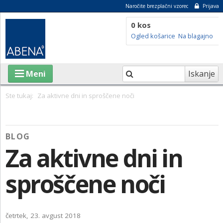
Naročite brezplačni vzorec
Prijava
0 kos
Ogled košarice
Na blagajno
Iskanje
Meni
Ste tukaj:
Za aktivne dni in sproščene noči
IZDELKI
BLOG
O ABENI
Za aktivne dni in
TRAJNOSTNOST
sproščene noči
SVETOVALNI CENTER
BLOG
četrtek, 23. avgust 2018