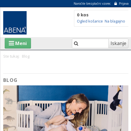
Naročite brezplačni vzorec
Prijava
0 kos
Ogled košarice
Na blagajno
Iskanje
Meni
Ste tukaj:
Blog
IZDELKI
BLOG
O ABENI
TRAJNOSTNOST
SVETOVALNI CENTER
BLOG