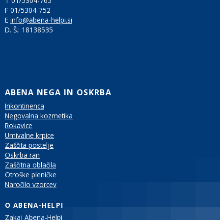
T 01/5304-765
F 01/5304-752
E
info@abena-helpi.si
D. Š.:
18138535
ABENA NEGA IN OSKRBA
Inkontinenca
Negovalna kozmetika
Rokavice
Umivalne krpice
Zaščita postelje
Oskrba ran
Zaščitna oblačila
Otroške pleničke
Naročilo vzorcev
O ABENA-HELPI
Zakaj Abena-Helpi