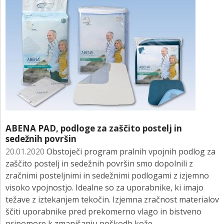
ABENA PAD, podloge za zaščito postelj in
sedežnih površin
20.01.2020
Obstoječi program pralnih vpojnih podlog za
zaščito postelj in sedežnih površin smo dopolnili z
zračnimi posteljnimi in sedežnimi podlogami z izjemno
visoko vpojnostjo. Idealne so za uporabnike, ki imajo
težave z iztekanjem tekočin. Izjemna zračnost materialov
ščiti uporabnike pred prekomerno vlago in bistveno
pripomore k zmanjšanju poškodb kože.