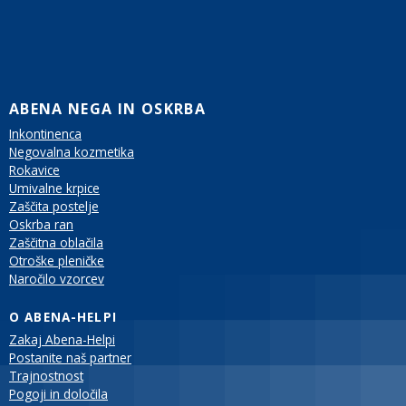
ABENA NEGA IN OSKRBA
Inkontinenca
Negovalna kozmetika
Rokavice
Umivalne krpice
Zaščita postelje
Oskrba ran
Zaščitna oblačila
Otroške pleničke
Naročilo vzorcev
O ABENA-HELPI
Zakaj Abena-Helpi
Postanite naš partner
Trajnostnost
Pogoji in določila