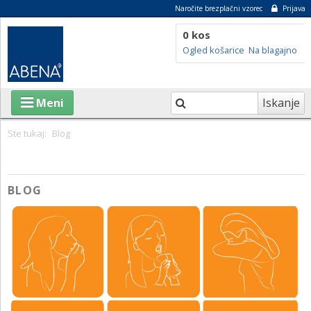
Naročite brezplačni vzorec
Prijava
0 kos
Ogled košarice
Na blagajno
Iskanje
Meni
Ste tukaj:
Blog
IZDELKI
BLOG
O ABENI
TRAJNOSTNOST
SVETOVALNI CENTER
BLOG