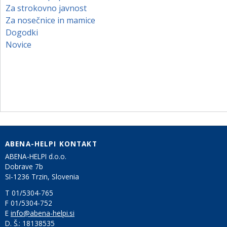
Za strokovno javnost
Za nosečnice in mamice
Dogodki
Novice
ABENA-HELPI KONTAKT
ABENA-HELPI d.o.o.
Dobrave 7b
SI-1236 Trzin, Slovenia
T 01/5304-765
F 01/5304-752
E
info@abena-helpi.si
D. Š.:
18138535