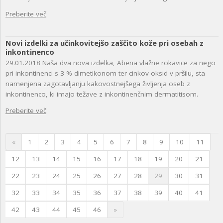
Preberite več
Novi izdelki za učinkovitejšo zaščito kože pri osebah z
inkontinenco
29.01.2018
Naša dva nova izdelka, Abena vlažne rokavice za nego
pri inkontinenci s 3 % dimetikonom ter cinkov oksid v pršilu, sta
namenjena zagotavljanju kakovostnejšega življenja oseb z
inkontinenco, ki imajo težave z inkontinenčnim dermatitisom.
Preberite več
«
1
2
3
4
5
6
7
8
9
10
11
12
13
14
15
16
17
18
19
20
21
22
23
24
25
26
27
28
29
30
31
32
33
34
35
36
37
38
39
40
41
42
43
44
45
46
»