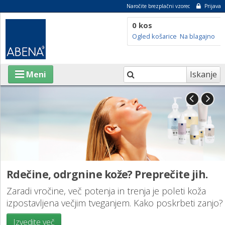
Naročite brezplačni vzorec
Prijava
0 kos
Ogled košarice
Na blagajno
Iskanje
Meni
IZDELKI
O ABENI
TRAJNOSTNOST
jih.
Tu smo za vas
SVETOVALNI CENTER
 koža
Naš poklon neopevanim junakom - zdravstv
ti zanjo?
delavcem, družinskim oskrbovalcem, sorodn
BLOG
prijateljem.