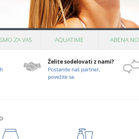
SMO ZA VAS
AQUATIME
ABENA NO
Želite sodelovati z nami?
ih
Postanite naš partner,
povežite se
.
BO