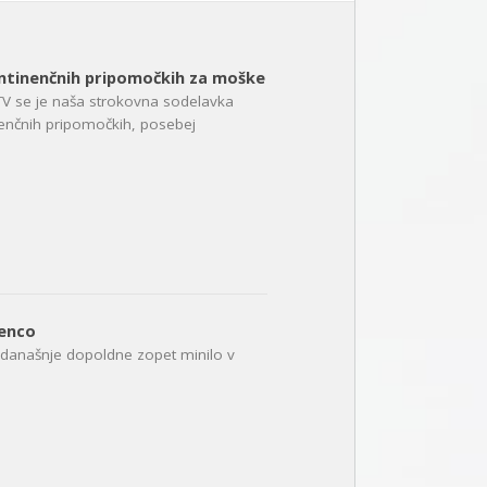
ontinenčnih pripomočkih za moške
a TV se je naša strokovna sodelavka
nenčnih pripomočkih, posebej
nenco
današnje dopoldne zopet minilo v