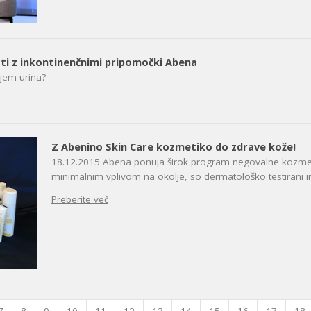
sti z inkontinenčnimi pripomočki Abena
njem urina?
Z Abenino Skin Care kozmetiko do zdrave kože!
18.12.2015
Abena ponuja širok program negovalne kozmetik
minimalnim vplivom na okolje, so dermatološko testirani i
Preberite več