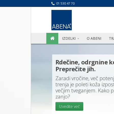
01 530 47 70
IZDELKI
O ABENI
TR
Tu smo za va
Naš poklon ne
- zdravstvenim 
družinskim osk
sorodnikom, pri
Izvedite več