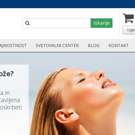
Iskanje
Ogle
AJNOSTNOST
SVETOVALNI CENTER
BLOG
KONTAKT
s
opevanim junakom
delavcem,
rbovalcem,
jateljem.