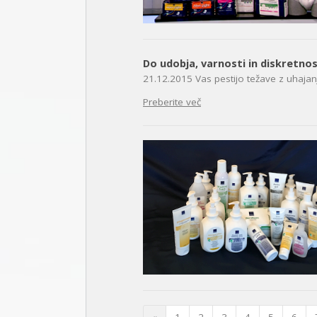
Do udobja, varnosti in diskretno
21.12.2015
Vas pestijo težave z uhaja
Preberite več