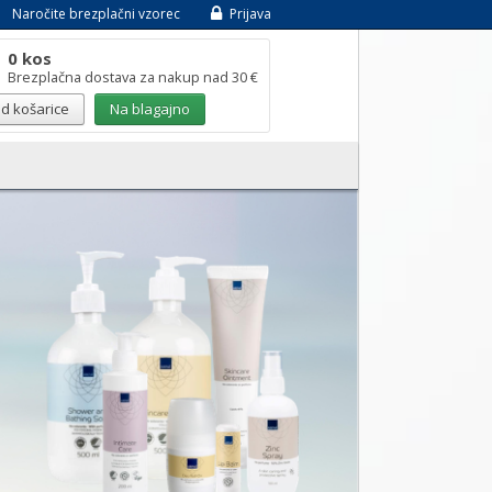
Naročite brezplačni vzorec
Prijava
0 kos
Brezplačna dostava za nakup nad 30 €
d košarice
Na blagajno