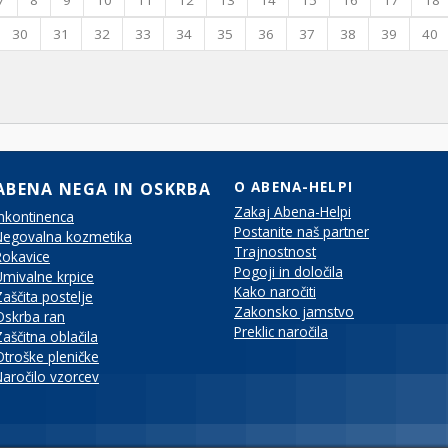
7
8
9
10
11
12
13
14
15
16
17
18
30
31
32
33
34
35
36
37
38
39
40
ABENA NEGA IN OSKRBA
O ABENA-HELPI
Zakaj Abena-Helpi
Inkontinenca
Postanite naš partner
Negovalna kozmetika
Trajnostnost
Rokavice
Pogoji in določila
Umivalne krpice
Kako naročiti
Zaščita postelje
Zakonsko jamstvo
Oskrba ran
Preklic naročila
Zaščitna oblačila
Otroške pleničke
Naročilo vzorcev