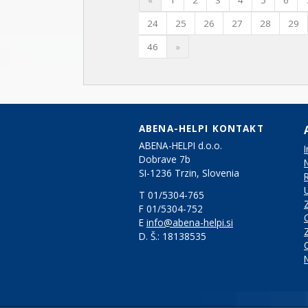
«
1
2
3
4
5
6
24
25
26
27
28
29
46
»
ABENA-HELPI KONTAKT
ABENA-HELPI d.o.o.
Dobrave 7b
SI-1236 Trzin, Slovenia
T 01/5304-765
F 01/5304-752
E
info@abena-helpi.si
D. Š.:
18138535