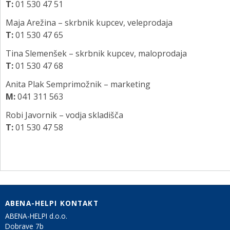
T:
01 530 47 51
Maja Arežina – skrbnik kupcev, veleprodaja
T:
01 530 47 65
Tina Slemenšek – skrbnik kupcev, maloprodaja
T:
01 530 47 68
Anita Plak Semprimožnik – marketing
M:
041 311 563
Robi Javornik – vodja skladišča
T:
01 530 47 58
ABENA-HELPI KONTAKT
ABENA-HELPI d.o.o.
Dobrave 7b