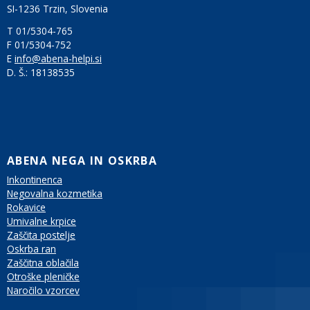
SI-1236 Trzin, Slovenia
T 01/5304-765
F 01/5304-752
E
info@abena-helpi.si
D. Š.:
18138535
ABENA NEGA IN OSKRBA
Inkontinenca
Negovalna kozmetika
Rokavice
Umivalne krpice
Zaščita postelje
Oskrba ran
Zaščitna oblačila
Otroške pleničke
Naročilo vzorcev