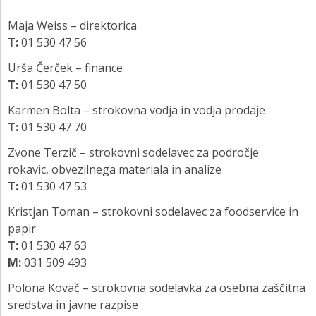
Maja Weiss – direktorica
T:
01 530 47 56
Urša Čerček – finance
T:
01 530 47 50
Karmen Bolta – strokovna vodja in vodja prodaje
T:
01 530 47 70
Zvone Terzič – strokovni sodelavec za področje
rokavic, obvezilnega materiala in analize
T:
01 530 47 53
Kristjan Toman – strokovni sodelavec za foodservice in
papir
T:
01 530 47 63
M:
031 509 493
Polona Kovač – strokovna sodelavka za osebna zaščitna
sredstva in javne razpise