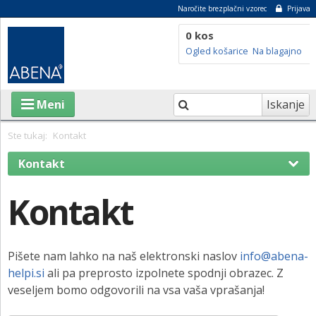
Naročite brezplačni vzorec
Prijava
0 kos
Ogled košarice
Na blagajno
Iskanje
Meni
Ste tukaj:
Kontakt
Kontakt
IZDELKI
Naročilo vzorcev
O ABENI
Kontakt
Zaposlitev v Abeni
TRAJNOSTNOST
Abena na družbenih medijih
Pišete nam lahko na naš elektronski naslov
info@abena-
SVETOVALNI CENTER
helpi.si
ali pa preprosto izpolnete spodnji obrazec. Z
BLOG
veseljem bomo odgovorili na vsa vaša vprašanja!