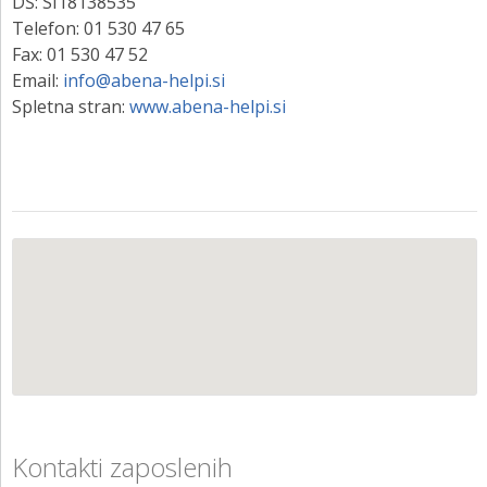
DŠ: SI18138535
Telefon: 01 530 47 65
Fax: 01 530 47 52
Email:
info@abena-helpi.si
Spletna stran:
www.abena-helpi.si
Kontakti zaposlenih