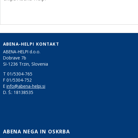
KONTAKT
NAROČITE BREZPLAČNI VZOREC
PRIJAVA
ABENA-HELPI KONTAKT
ABENA-HELPI d.o.o.
Dobrave 7b
SI-1236 Trzin, Slovenia
T 01/5304-765
F 01/5304-752
E
info@abena-helpi.si
D. Š.:
18138535
ABENA NEGA IN OSKRBA