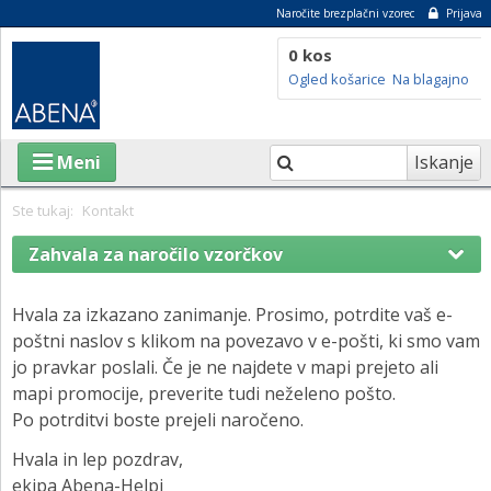
Naročite brezplačni vzorec
Prijava
0 kos
Ogled košarice
Na blagajno
Iskanje
Meni
Ste tukaj:
Kontakt
Zahvala za naročilo vzorčkov
IZDELKI
Naročilo vzorcev
O ABENI
Hvala za izkazano zanimanje. Prosimo, potrdite vaš e-
poštni naslov s klikom na povezavo v e-pošti, ki smo vam
Zaposlitev v Abeni
TRAJNOSTNOST
jo pravkar poslali. Če je ne najdete v mapi prejeto ali
mapi promocije, preverite tudi neželeno pošto.
Abena na družbenih medijih
SVETOVALNI CENTER
Po potrditvi boste prejeli naročeno.
BLOG
Hvala in lep pozdrav,
ekipa Abena-Helpi