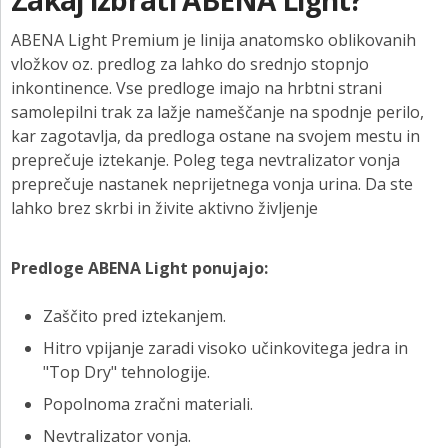
Zakaj izbrati ABENA Light?
ABENA Light Premium je linija anatomsko oblikovanih
vložkov oz. predlog za lahko do srednjo stopnjo
inkontinence. Vse predloge imajo na hrbtni strani
samolepilni trak za lažje nameščanje na spodnje perilo,
kar zagotavlja, da predloga ostane na svojem mestu in
preprečuje iztekanje. Poleg tega nevtralizator vonja
preprečuje nastanek neprijetnega vonja urina. Da ste
lahko brez skrbi in živite aktivno življenje
Predloge ABENA Light ponujajo:
Zaščito pred iztekanjem.
Hitro vpijanje zaradi visoko učinkovitega jedra in
"Top Dry" tehnologije.
Popolnoma zračni materiali.
Nevtralizator vonja.