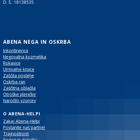
D. Š.:
18138535
ABENA NEGA IN OSKRBA
Inkontinenca
Negovalna kozmetika
Rokavice
Umivalne krpice
Zaščita postelje
Oskrba ran
Zaščitna oblačila
Otroške pleničke
Naročilo vzorcev
O ABENA-HELPI
Zakaj Abena-Helpi
Postanite naš partner
Trajnostnost