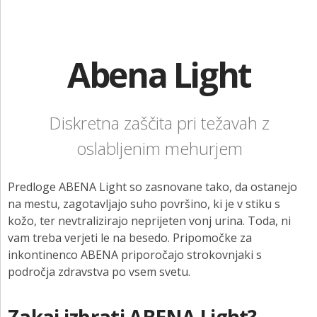
KONTAKT
Rokavice
NAROČITE BREZPLAČNI VZOREC
Abena Light
Umivalne krpice
PRIJAVA
Osebna zaščitna sredstva
Diskretna zaščita pri težavah z
Oskrba ran
oslabljenim mehurjem
Otroške pleničke
Za nosečnice in mamice
Predloge ABENA Light so zasnovane tako, da ostanejo
na mestu, zagotavljajo suho površino, ki je v stiku s
Intimna nega
kožo, ter nevtralizirajo neprijeten vonj urina. Toda, ni
vam treba verjeti le na besedo. Pripomočke za
Ostali izdelki
inkontinenco ABENA priporočajo strokovnjaki s
področja zdravstva po vsem svetu.