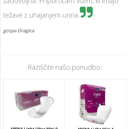
zadovoljna. Priporočam vsem, ki imajo
težave z uhajanjem urina.
gospa Dragica
Raziščite našo ponudbo: