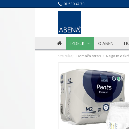
01 530 47 70
IZDELKI
O ABENI
TR
Ste tukaj:
Domača stran
/
Nega in oskr