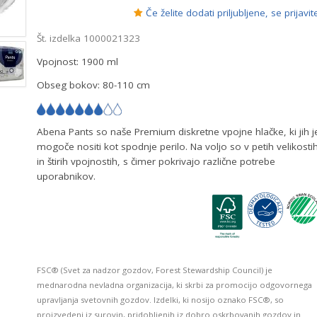
Če želite dodati priljubljene, se prijavit
Št. izdelka 1000021323
Vpojnost: 1900 ml
Obseg bokov: 80-110 cm
Abena Pants so naše Premium diskretne vpojne hlačke, ki jih j
mogoče nositi kot spodnje perilo. Na voljo so v petih velikosti
in štirih vpojnostih, s čimer pokrivajo različne potrebe
uporabnikov.
FSC® (Svet za nadzor gozdov, Forest Stewardship Council) je
mednarodna nevladna organizacija, ki skrbi za promocijo odgovornega
upravljanja svetovnih gozdov. Izdelki, ki nosijo oznako FSC®, so
proizvedeni iz surovin, pridobljenih iz dobro oskrbovanih gozdov in