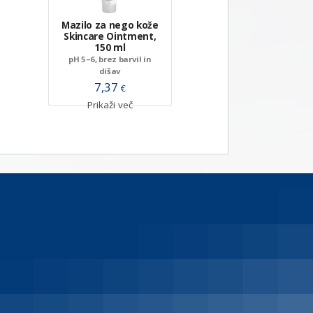
Mazilo za nego kože
Skincare Ointment,
150 ml
pH 5–6, brez barvil in
dišav
7,37
€
Prikaži več