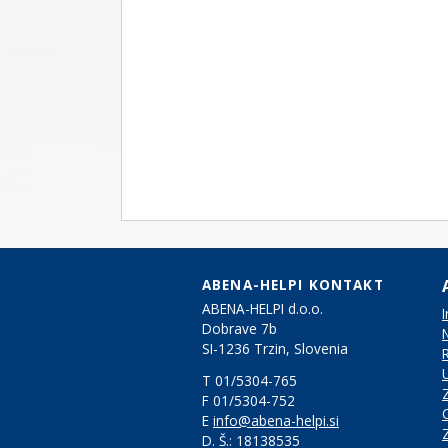
ABENA-HELPI KONTAKT
ABENA-HELPI d.o.o.
Dobrave 7b
SI-1236 Trzin, Slovenia
T 01/5304-765
F 01/5304-752
E
info@abena-helpi.si
D. Š.:
18138535