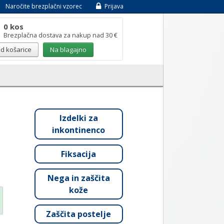
Naročite brezplačni vzorec
Prijava
0 kos
Brezplačna dostava za nakup nad 30 €
d košarice
Na blagajno
Izdelki za
inkontinenco
Fiksacija
Nega in zaščita
kože
Zaščita postelje