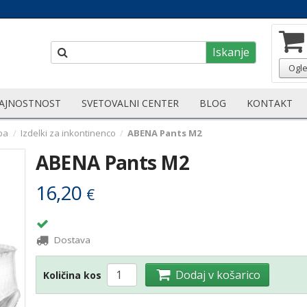
Iskanje
Ogle
AJNOSTNOST
SVETOVALNI CENTER
BLOG
KONTAKT
ba
/
Izdelki za inkontinenco
/
ABENA Pants M2
ABENA Pants M2
16,20
€
Dostava
Dodaj v košarico
Količina kos