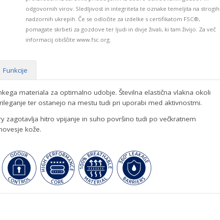
odgovornih virov. Sledljivost in integriteta te oznake temeljita na strogih
nadzornih ukrepih. Če se odločite za izdelke s certifikatom FSC®,
pomagate skrbeti za gozdove ter ljudi in divje živali, ki tam živijo. Za več
informacij obiščite www.fsc.org.
Funkcije
ehkega materiala za optimalno udobje. Številna elastična vlakna okoli
rileganje ter ostanejo na mestu tudi pri uporabi med aktivnostmi.
ry zagotavlja hitro vpijanje in suho površino tudi po večkratnem
vnovesje kože.