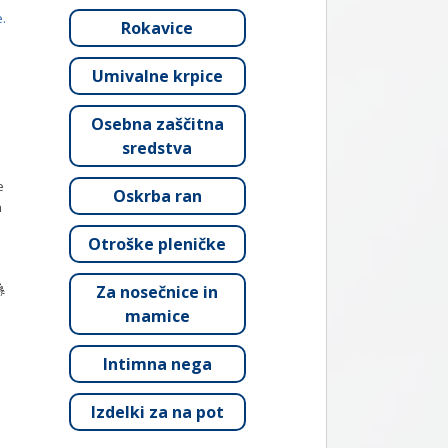
e.
Rokavice
Umivalne krpice
Osebna zaščitna
sredstva
e
Oskrba ran
h
Otroške pleničke
Za nosečnice in
mamice
Intimna nega
Izdelki za na pot