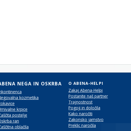
ABENA NEGA IN OSKRBA
O ABENA-HELPI
Zakaj Abena-Helpi
Inkontinenca
Postanite naš partner
Negovalna kozmetika
Trajnostnost
Rokavice
Pogoji in določila
Umivalne krpice
Kako naročiti
Zaščita postelje
Zakonsko jamstvo
Oskrba ran
Preklic naročila
Zaščitna oblačila