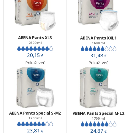
ABENA Pants XL3
ABENA Pants XXL1
2600 ml
1600 ml
20,15
31,48
€
€
Prikaži več
Prikaži več
ABENA Pants Special S-M2
ABENA Pants Special M-L2
1700 ml
1700 ml
23,81
24,87
€
€