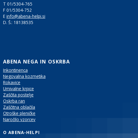
T 01/5304-765
F 01/5304-752
E
info@abena-helpi.si
D. Š.:
18138535
ABENA NEGA IN OSKRBA
Inkontinenca
Negovalna kozmetika
Rokavice
Umivalne krpice
Zaščita postelje
Oskrba ran
Zaščitna oblačila
Otroške pleničke
Naročilo vzorcev
O ABENA-HELPI