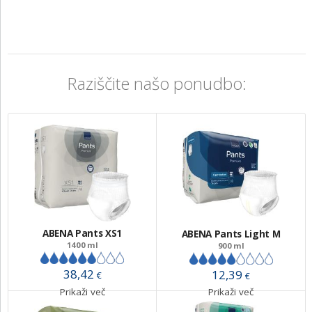
Raziščite našo ponudbo:
ABENA Pants XS1
ABENA Pants Light M
1400 ml
900 ml
38,42
12,39
€
€
Prikaži več
Prikaži več