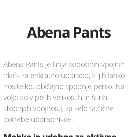
KONTAKT
Rokavice
NAROČITE BREZPLAČNI VZOREC
Abena Pants
Umivalne krpice
PRIJAVA
Osebna zaščitna sredstva
Oskrba ran
Abena Pants je linija sodobnih vpojnih
Otroške pleničke
hlačk za enkratno uporabo, ki jih lahko
Za nosečnice in mamice
nosite kot običajno spodnje perilo. Na
Intimna nega
voljo so v petih velikostih in štirih
Ostali izdelki
stopnjah vpojnosti, za zelo različne
potrebe uporabnikov.