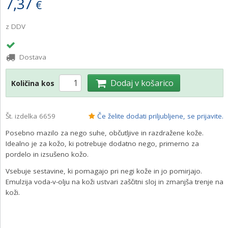
7,37
€
z DDV
Dostava
Dodaj v košarico
Količina kos
Št. izdelka 6659
Če želite dodati priljubljene, se prijavite.
Posebno mazilo za nego suhe, občutljive in razdražene kože.
Idealno je za kožo, ki potrebuje dodatno nego, primerno za
pordelo in izsušeno kožo.
Vsebuje sestavine, ki pomagajo pri negi kože in jo pomirjajo.
Emulzija voda-v-olju na koži ustvari zaščitni sloj in zmanjša trenje na
koži.