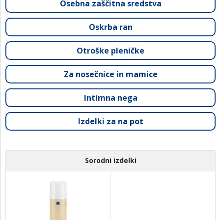
Osebna zaščitna sredstva
cyclopentasiloxane, Polysorbate 80, Steareth-21, Cetyl
Acetate, Demulsifying, Dimethiconol, Phenoxyethanol,
Oskrba ran
Acetylated Lanolin Alcohol, Peg-40 Hydrogenated Castor Oil,
Bisabolol, Allantoin, Benzoic, Acid, Dehydroacetic Acid.
Otroške pleničke
Za nosečnice in mamice
Intimna nega
Izdelki za na pot
Sorodni izdelki