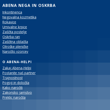
ABENA NEGA IN OSKRBA
Inkontinenca
Negovalna kozmetika
Rokavice
Umivalne krpice
Zaščita postelje
Oskrba ran
Zaščitna oblačila
Otroške pleničke
Naročilo vzorcev
O ABENA-HELPI
Zakaj Abena-Helpi
Postanite naš partner
Trajnostnost
Pogoji in določila
Kako naročiti
Zakonsko jamstvo
Preklic naročila