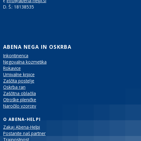
E
info@abena-helpi.si
D. Š.:
18138535
ABENA NEGA IN OSKRBA
Inkontinenca
Negovalna kozmetika
Rokavice
Umivalne krpice
Zaščita postelje
Oskrba ran
Zaščitna oblačila
Otroške pleničke
Naročilo vzorcev
O ABENA-HELPI
Zakaj Abena-Helpi
Postanite naš partner
Trajnostnost