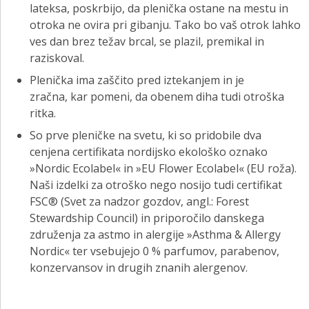
lateksa, poskrbijo, da plenička ostane na mestu in
otroka ne ovira pri gibanju. Tako bo vaš otrok lahko
ves dan brez težav brcal, se plazil, premikal in
raziskoval.
Plenička ima zaščito pred iztekanjem in je
zračna, kar pomeni, da obenem diha tudi otroška
ritka.
So prve pleničke na svetu, ki so pridobile dva
cenjena certifikata nordijsko ekološko oznako
»Nordic Ecolabel« in »EU Flower Ecolabel« (EU roža).
Naši izdelki za otroško nego nosijo tudi certifikat
FSC® (Svet za nadzor gozdov, angl.: Forest
Stewardship Council) in priporočilo danskega
združenja za astmo in alergije »Asthma & Allergy
Nordic« ter vsebujejo 0 % parfumov, parabenov,
konzervansov in drugih znanih alergenov.