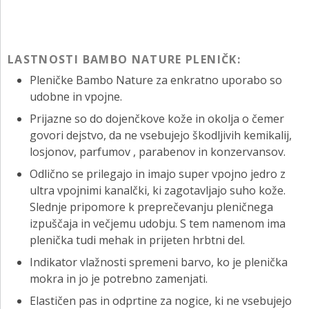
LASTNOSTI BAMBO NATURE PLENIČK:
Pleničke Bambo Nature za enkratno uporabo so
udobne in vpojne.
Prijazne so do dojenčkove kože in okolja o čemer
govori dejstvo, da ne vsebujejo škodljivih kemikalij,
losjonov, parfumov , parabenov in konzervansov.
Odlično se prilegajo in imajo super vpojno jedro z
ultra vpojnimi kanalčki, ki zagotavljajo suho kože.
Slednje pripomore k preprečevanju pleničnega
izpuščaja in večjemu udobju. S tem namenom ima
plenička tudi mehak in prijeten hrbtni del.
Indikator vlažnosti spremeni barvo, ko je plenička
mokra in jo je potrebno zamenjati.
Elastičen pas in odprtine za nogice, ki ne vsebujejo