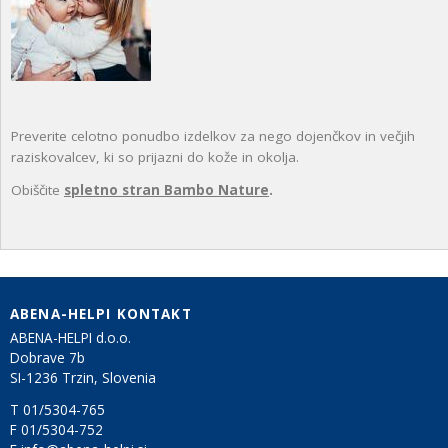
Preverite celotno ponudbo izdelkov za nego dojenčkov in večjih
raziskovalcev, ki so prijazni do kože in okolja.
Obiščite
spletno stran Bambo Nature
.
ABENA-HELPI KONTAKT
ABENA-HELPI d.o.o.
Dobrave 7b
SI-1236 Trzin, Slovenia
T 01/5304-765
F 01/5304-752