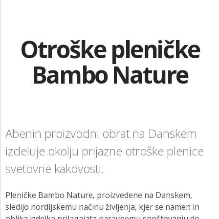
KONTAKT
Rokavice
NAROČITE BREZPLAČNI VZOREC
Otroške pleničke
Umivalne krpice
PRIJAVA
Osebna zaščitna sredstva
Bambo Nature
Oskrba ran
Otroške pleničke
Za nosečnice in mamice
Abenin proizvodni obrat na Danskem
Intimna nega
izdeluje okolju prijazne otroške plenice
svetovne kakovosti.
Ostali izdelki
Pleničke Bambo Nature, proizvedene na Danskem,
sledijo nordijskemu načinu življenja, kjer se namen in
oblika izdelka prilagajata naravnemu spoštovanju do