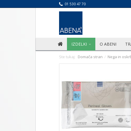
01 530 47 70
IZDELKI
O ABENI
TR
Ste tukaj:
Domača stran
/
Nega in oskr