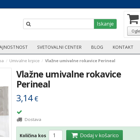
Iskanje
Ogle
AJNOSTNOST
SVETOVALNI CENTER
BLOG
KONTAKT
ba
/
Umivalne krpice
/
Vlažne umivalne rokavice Perineal
Vlažne umivalne rokavice
Perineal
3,14
€
Dostava
Dodaj v košarico
Količina kos