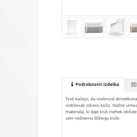
Podrobnosti izdelka
Testi kažejo, da vsebnost dimetiko
vzdrževati zdravo kožo. Vlažne umi
materiala, ki daje koži mehek občutek
zelo nežnemu čiščenju kože.