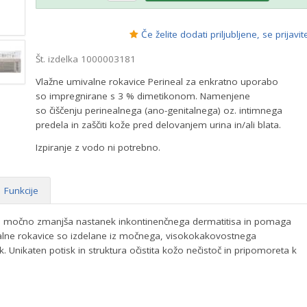
Če želite dodati priljubljene, se prijavit
Št. izdelka 1000003181
Vlažne umivalne rokavice Perineal za enkratno uporabo
so impregnirane s 3 % dimetikonom. Namenjene
so čiščenju perinealnega (ano-genitalnega) oz. intimnega
predela in zaščiti kože pred delovanjem urina in/ali blata.
Izpiranje z vodo ni potrebno.
Funkcije
na močno zmanjša nastanek inkontinenčnega dermatitisa in pomaga
valne rokavice so izdelane iz močnega, visokokakovostnega
. Unikaten potisk in struktura očistita kožo nečistoč in pripomoreta k