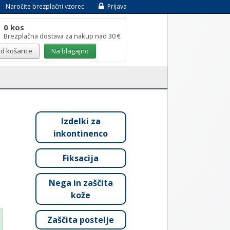
Naročite brezplačni vzorec
Prijava
0 kos
Brezplačna dostava za nakup nad 30 €
d košarice
Na blagajno
Izdelki za
inkontinenco
Fiksacija
Nega in zaščita
kože
Zaščita postelje