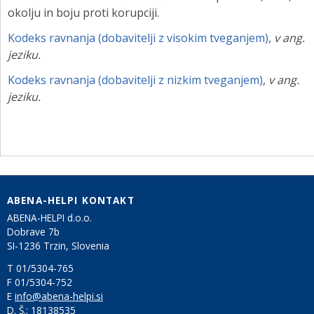
okolju in boju proti korupciji.
Kodeks ravnanja (dobavitelji z visokim tveganjem)
,
v ang.
jeziku.
Kodeks ravnanja (dobavitelji z nizkim tveganjem)
,
v ang.
jeziku.
ABENA-HELPI KONTAKT
ABENA-HELPI d.o.o.
Dobrave 7b
SI-1236 Trzin, Slovenia
T 01/5304-765
F 01/5304-752
E
info@abena-helpi.si
D. Š.:
18138535