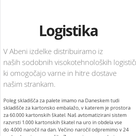
KONTAKT
Vse na enem mestu
NAROČITE BREZPLAČNI VZOREC
Logistika
PRIJAVA
V Abeni izdelke distribuiramo iz
naših sodobnih visokotehnoloških logistič
ki omogočajo varne in hitre dostave
našim strankam.
Poleg skladišča za palete imamo na Daneskem tudi
skladišče za kartonsko embalažo, v katerem je prostora
za 60.000 kartonskih škatel. Naš avtomatizirani sistem
razvrsti 1.000 kartonskih škatel na uro in obdela vse
do 4.000 naročil na dan. Večino naročil odpremimo v 24