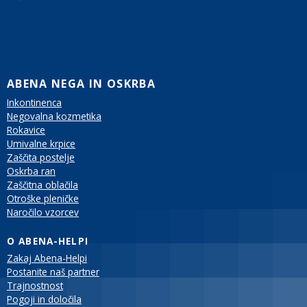
ABENA NEGA IN OSKRBA
Inkontinenca
Negovalna kozmetika
Rokavice
Umivalne krpice
Zaščita postelje
Oskrba ran
Zaščitna oblačila
Otroške pleničke
Naročilo vzorcev
O ABENA-HELPI
Zakaj Abena-Helpi
Postanite naš partner
Trajnostnost
Pogoji in določila