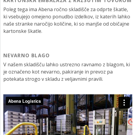
KARTONSKA EMBALAŽA Z RAZSUTIM TOVOROM
Poleg tega ima Abena ročno skladišče za odprte škatle,
ki vsebujejo omejeno ponudbo izdelkov, iz katerih lahko
naše stranke naročijo količine, ki so manjše od običajne
kartonske škatle.
NEVARNO BLAGO
V našem skladišču lahko ustrezno ravnamo z blagom, ki
je označeno kot nevarno, pakiranje in prevoz pa
potekata strogo v skladu z veljavnimi pravili.