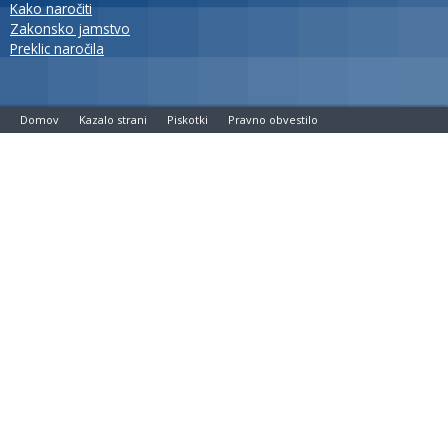
Kako naročiti
Zakonsko jamstvo
Preklic naročila
Domov
Kazalo strani
Piskotki
Pravno obvestilo