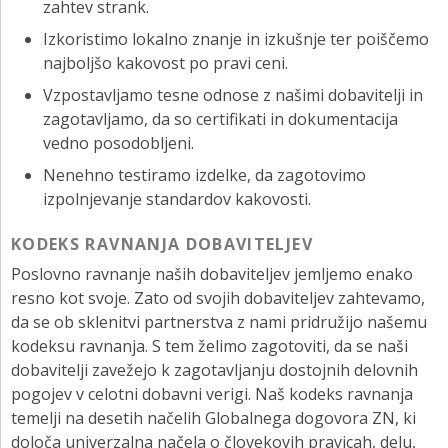
zahtev strank.
Izkoristimo lokalno znanje in izkušnje ter poiščemo
najboljšo kakovost po pravi ceni.
Vzpostavljamo tesne odnose z našimi dobavitelji in
zagotavljamo, da so certifikati in dokumentacija
vedno posodobljeni.
Nenehno testiramo izdelke, da zagotovimo
izpolnjevanje standardov kakovosti.
KODEKS RAVNANJA DOBAVITELJEV
Poslovno ravnanje naših dobaviteljev jemljemo enako
resno kot svoje. Zato od svojih dobaviteljev zahtevamo,
da se ob sklenitvi partnerstva z nami pridružijo našemu
kodeksu ravnanja. S tem želimo zagotoviti, da se naši
dobavitelji zavežejo k zagotavljanju dostojnih delovnih
pogojev v celotni dobavni verigi. Naš kodeks ravnanja
temelji na desetih načelih Globalnega dogovora ZN, ki
določa univerzalna načela o človekovih pravicah, delu,