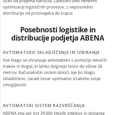
urah od prejema naročila. Zavezani smo nenehni
optimizaciji logističnih procesov, z neposredno
distribucijo od proizvajalca do kupca.
Posebnosti logistike in
distribucije podjetja ABENA
AVTOMATSKO SKLADIŠČENJE IN IZBIRANJE
Vse blago se shranjuje avtomatsko s pomočjo tekočih
trakov in dvigal, ki lahko dvignejo tovor do višine 26
metrov. Računalniški sistem določi, kje bo blago
skladiščeno, zaradi česar optimalno izrabimo svoje
zmogljivosti.
AVTOMATSKI SISTEM RAZVRŠČANJA
ABENA ima več kot 29.000 številk izdelkov in dobavlja