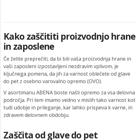
KONTAKT
NAROČITE BREZPLAČNI VZOREC
PRIJAVA
Kako zaščititi proizvodnjo hrane
in zaposlene
Če želite preprečiti, da bi bili vaša proizvodnja hrane in
vaši zaposleni izpostavljeni nezdravim vplivom, je
ključnega pomena, da jih za varnost oblečete od glave
do pet z osebno varovalno opremo (OVO).
V asortimanu ABENA boste našli opremo za vsa delovna
področja. Pri tem imamo vedno v mislih tako varnost kot
tudi udobje in prileganje, kar lahko prispeva k varne, in
zdravem delovnem obdobju.
Zaščita od glave do pet