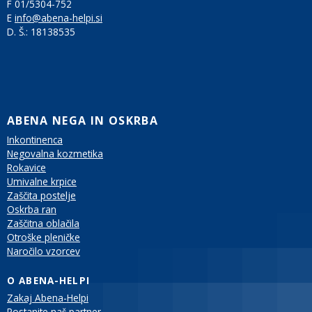
F 01/5304-752
E
info@abena-helpi.si
D. Š.:
18138535
ABENA NEGA IN OSKRBA
Inkontinenca
Negovalna kozmetika
Rokavice
Umivalne krpice
Zaščita postelje
Oskrba ran
Zaščitna oblačila
Otroške pleničke
Naročilo vzorcev
O ABENA-HELPI
Zakaj Abena-Helpi
Postanite naš partner