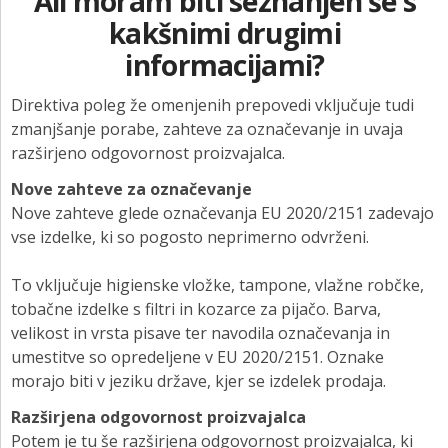
Ali moram biti seznanjen še s
kakšnimi drugimi
informacijami?
Direktiva poleg že omenjenih prepovedi vključuje tudi
zmanjšanje porabe, zahteve za označevanje in uvaja
razširjeno odgovornost proizvajalca.
Nove zahteve za označevanje
Nove zahteve glede označevanja EU 2020/2151 zadevajo
vse izdelke, ki so pogosto neprimerno odvrženi.
To vključuje higienske vložke, tampone, vlažne robčke,
tobačne izdelke s filtri in kozarce za pijačo. Barva,
velikost in vrsta pisave ter navodila označevanja in
umestitve so opredeljene v EU 2020/2151. Oznake
morajo biti v jeziku države, kjer se izdelek prodaja.
Razširjena odgovornost proizvajalca
Potem je tu še razširjena odgovornost proizvajalca, ki