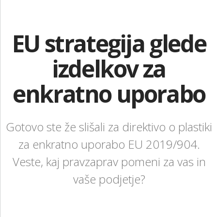
KONTAKT
NAROČITE BREZPLAČNI VZOREC
EU strategija glede
PRIJAVA
izdelkov za
enkratno uporabo
Gotovo ste že slišali za direktivo o plastiki
za enkratno uporabo EU 2019/904.
Veste, kaj pravzaprav pomeni za vas in
vaše podjetje?