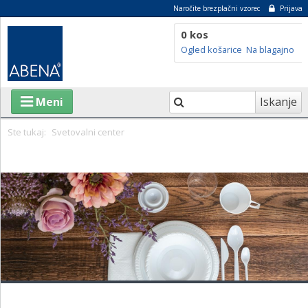
Naročite brezplačni vzorec
Prijava
0 kos
Ogled košarice
Na blagajno
Iskanje
Meni
Ste tukaj:
Svetovalni center
IZDELKI
O ABENI
TRAJNOSTNOST
SVETOVALNI CENTER
BLOG