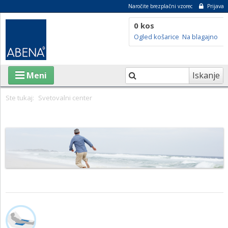
Naročite brezplačni vzorec
Prijava
0 kos
Ogled košarice
Na blagajno
Iskanje
Meni
Ste tukaj:
Svetovalni center
IZDELKI
O ABENI
TRAJNOSTNOST
SVETOVALNI CENTER
BLOG