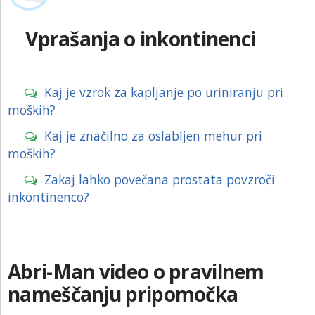
KONTAKT
Vprašanja o inkontinenci
NAROČITE BREZPLAČNI VZOREC
PRIJAVA
Kaj je vzrok za kapljanje po uriniranju pri
moških?
Kaj je značilno za oslabljen mehur pri
moških?
Zakaj lahko povečana prostata povzroči
inkontinenco?
Abri-Man video o pravilnem
nameščanju pripomočka