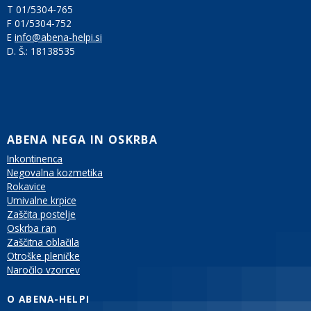
T 01/5304-765
F 01/5304-752
E
info@abena-helpi.si
D. Š.:
18138535
ABENA NEGA IN OSKRBA
Inkontinenca
Negovalna kozmetika
Rokavice
Umivalne krpice
Zaščita postelje
Oskrba ran
Zaščitna oblačila
Otroške pleničke
Naročilo vzorcev
O ABENA-HELPI