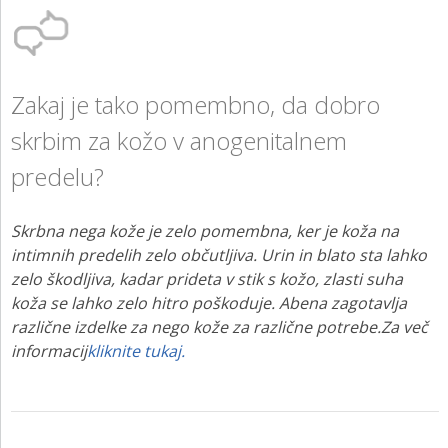
KONTAKT
NAROČITE BREZPLAČNI VZOREC
Zakaj je tako pomembno, da dobro
PRIJAVA
skrbim za kožo v anogenitalnem
predelu?
Skrbna nega kože je zelo pomembna, ker je koža na
intimnih predelih zelo občutljiva. Urin in blato sta lahko
zelo škodljiva, kadar prideta v stik s kožo, zlasti suha
koža se lahko zelo hitro poškoduje. Abena zagotavlja
različne izdelke za nego kože za različne potrebe.Za več
informacij
kliknite tukaj.