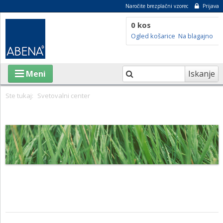
Naročite brezplačni vzorec
Prijava
0 kos
Ogled košarice
Na blagajno
Iskanje
Meni
Ste tukaj:
Svetovalni center
IZDELKI
O ABENI
TRAJNOSTNOST
SVETOVALNI CENTER
BLOG