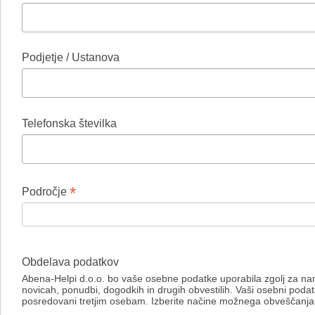
Podjetje / Ustanova
Telefonska številka
*
Področje
Obdelava podatkov
Abena-Helpi d.o.o. bo vaše osebne podatke uporabila zgolj za n
novicah, ponudbi, dogodkih in drugih obvestilih. Vaši osebni poda
posredovani tretjim osebam. Izberite načine možnega obveščanja