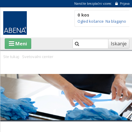
Naročite brezplačni vzorec
Prijava
0 kos
Ogled košarice
Na blagajno
Iskanje
Meni
Ste tukaj:
Svetovalni center
IZDELKI
O ABENI
TRAJNOSTNOST
SVETOVALNI CENTER
BLOG