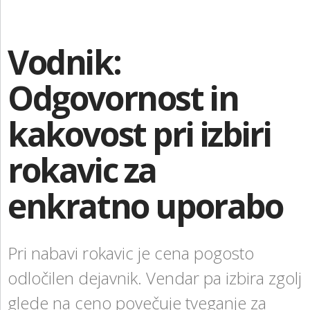
KONTAKT
NAROČITE BREZPLAČNI VZOREC
Vodnik:
PRIJAVA
Odgovornost in
kakovost pri izbiri
rokavic za
enkratno uporabo
Pri nabavi rokavic je c
ena pogosto
odločilen dejavnik. Vendar pa izbira zgolj
glede na ceno povečuje tveganje za