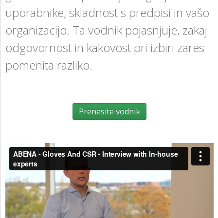
uporabnike, skladnost s predpisi in vašo
organizacijo. Ta vodnik pojasnjuje, zakaj
odgovornost in kakovost pri izbiri zares
pomenita razliko.
Prenesite vodnik