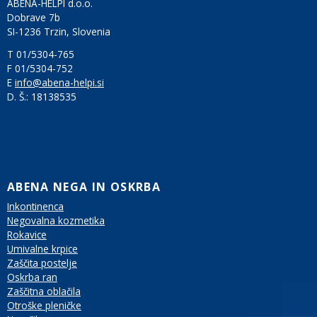
ABENA-HELPI d.o.o.
Dobrave 7b
SI-1236 Trzin, Slovenia
T 01/5304-765
F 01/5304-752
E
info@abena-helpi.si
D. Š.:
18138535
ABENA NEGA IN OSKRBA
Inkontinenca
Negovalna kozmetika
Rokavice
Umivalne krpice
Zaščita postelje
Oskrba ran
Zaščitna oblačila
Otroške pleničke